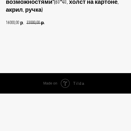
возможностями"(60*40, холст на картоне,
акрил, ручка)
16000,00
22000,00
р.
р.
Добавить в корзину
Tilda
Made on